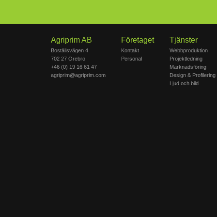
Agriprim AB
Företaget
Tjänster
Boställsvägen 4
Kontakt
Webbproduktion
702 27 Örebro
Personal
Projektledning
+46 (0) 19 16 61 47
Marknadsföring
agriprim@agriprim.com
Design & Profilering
Ljud och bild