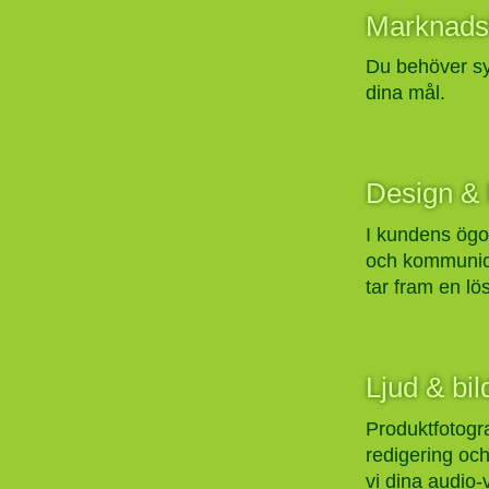
Marknads
Du behöver syn
dina mål.
Design & 
I kundens ögon
och kommunice
tar fram en l
Ljud & bil
Produktfotogra
redigering och
vi dina audio-