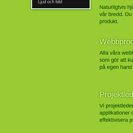
Ljud och bild
Naturligtvis h
vår bredd. Du 
produkt.
Webbprod
Alla våra web
som gör att k
på egen hand 
Projektle
Vi projektlede
applikationer
effektivisera